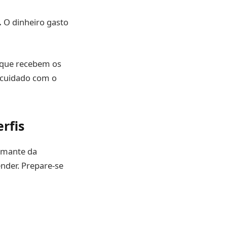
.
O dinheiro gasto
s que recebem os
e cuidado com o
rfis
amante da
ender. Prepare-se