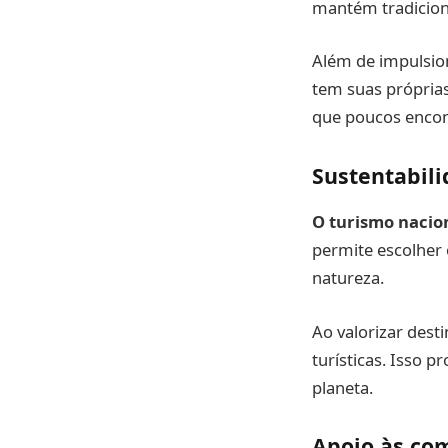
mantém tradicion
Além de impulsion
tem suas próprias 
que poucos encon
Sustentabili
O turismo nacion
permite escolher
natureza.
Ao valorizar dest
turísticas. Isso p
planeta.
Apoio às co