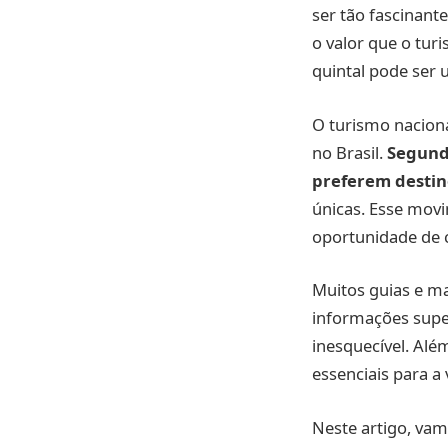
ser tão fascinan
o valor que o tur
quintal pode ser 
O turismo naciona
no Brasil.
Segundo
preferem destin
únicas. Esse mov
oportunidade de c
Muitos guias e ma
informações super
inesquecível. Alé
essenciais para a
Neste artigo, va