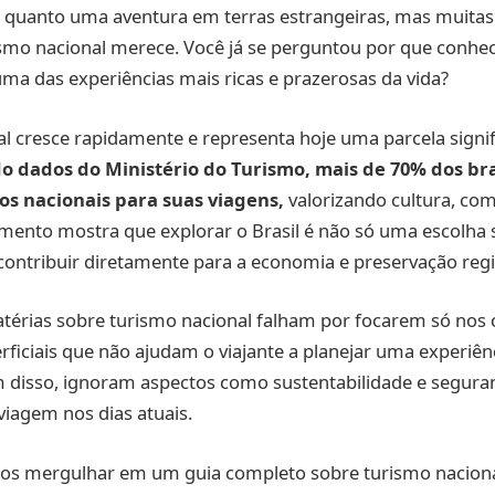
te quanto uma aventura em terras estrangeiras, mas muita
ismo nacional merece. Você já se perguntou por que conhe
uma das experiências mais ricas e prazerosas da vida?
l cresce rapidamente e representa hoje uma parcela signif
 dados do Ministério do Turismo, mais de 70% dos bra
os nacionais para suas viagens,
valorizando cultura, com
imento mostra que explorar o Brasil é não só uma escolha
ontribuir diretamente para a economia e preservação regi
térias sobre turismo nacional falham por focarem só nos 
ficiais que não ajudam o viajante a planejar uma experiên
m disso, ignoram aspectos como sustentabilidade e segura
 viagem nos dias atuais.
mos mergulhar em um guia completo sobre turismo naciona