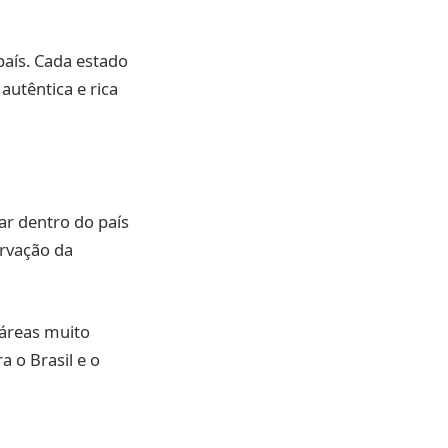
país. Cada estado
autêntica e rica
ar dentro do país
rvação da
 áreas muito
a o Brasil e o