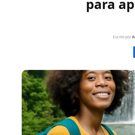
para ap
Escrito por
A