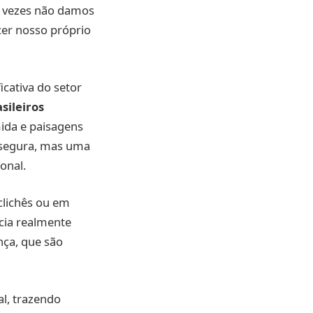
s vezes não damos
cer nosso próprio
icativa do setor
sileiros
ida e paisagens
 segura, mas uma
onal.
clichês ou em
cia realmente
nça, que são
l, trazendo