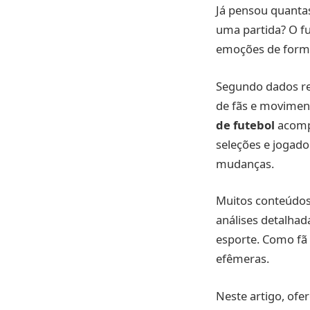
Já pensou quantas
uma partida? O f
emoções de forma
Segundo dados rec
de fãs e moviment
de futebol
acompa
seleções e jogado
mudanças.
Muitos conteúdos 
análises detalha
esporte. Como fã 
efêmeras.
Neste artigo, ofe