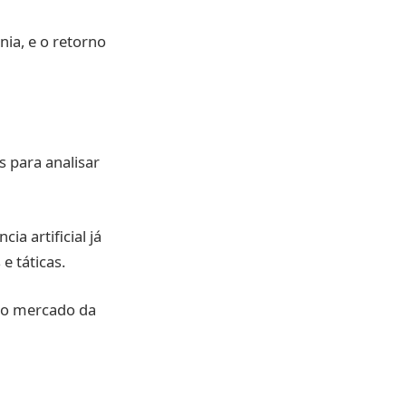
nia, e o retorno
s para analisar
a artificial já
e táticas.
 o mercado da