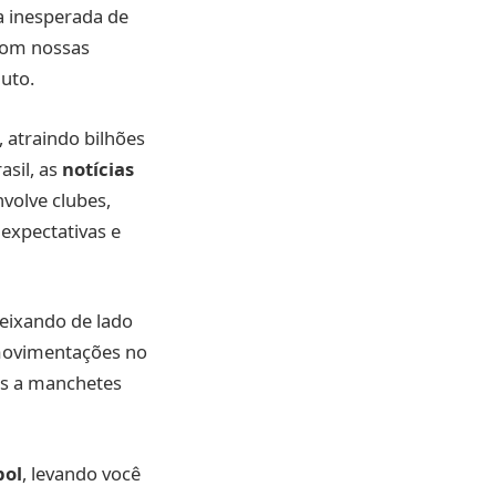
a inesperada de
com nossas
uto.
 atraindo bilhões
sil, as
notícias
volve clubes,
expectativas e
deixando de lado
 movimentações no
das a manchetes
bol
, levando você