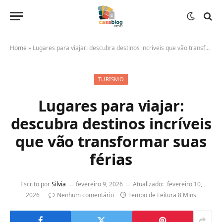
Home
»
Lugares para viajar: descubra destinos incríveis que vão transformar suas férias
TURISMO
Lugares para viajar:
descubra destinos incríveis
que vão transformar suas
férias
Escrito por
Silvia
fevereiro 9, 2026
Atualizado:
fevereiro 10,
2026
Nenhum comentário
Tempo de Leitura 8 Mins