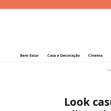
Bem Estar
Casa e Decoração
Cinema
H
Look cas