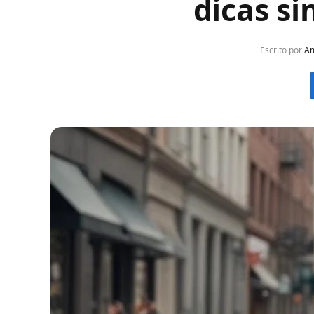
dicas si
Escrito por
Am