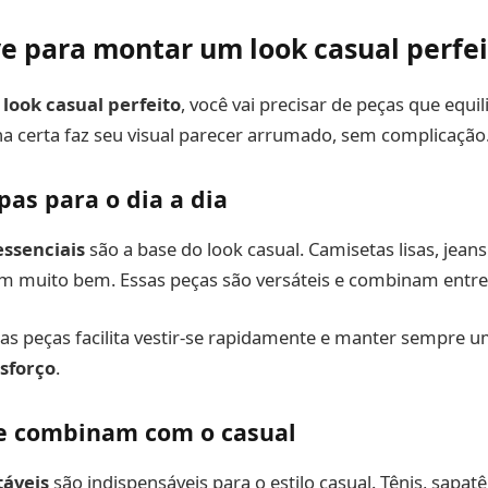
e para montar um look casual perfe
look casual perfeito
, você vai precisar de peças que equi
ha certa faz seu visual parecer arrumado, sem complicação
pas para o dia a dia
essenciais
são a base do look casual. Camisetas lisas, jean
m muito bem. Essas peças são versáteis e combinam entre 
stas peças facilita vestir-se rapidamente e manter sempre 
sforço
.
e combinam com o casual
táveis
são indispensáveis para o estilo casual. Tênis, sapat