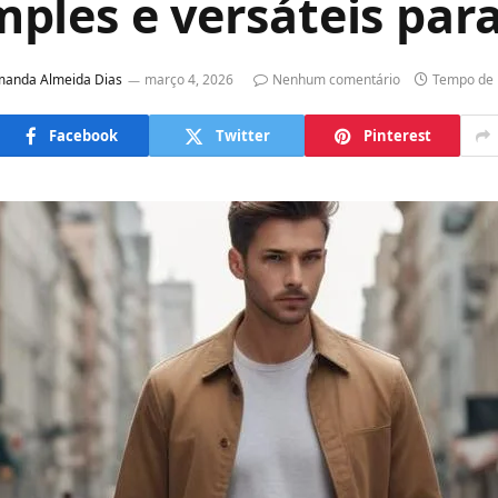
mples e versáteis par
anda Almeida Dias
março 4, 2026
Nenhum comentário
Tempo de 
Facebook
Twitter
Pinterest