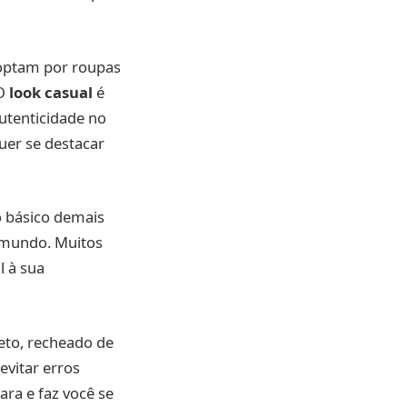
optam por roupas
 O
look casual
é
utenticidade no
uer se destacar
o básico demais
 mundo. Muitos
l à sua
leto, recheado de
evitar erros
ara e faz você se