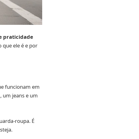
e praticidade
 que ele é e por
ue funcionam em
a, um jeans e um
guarda-roupa. É
teja.