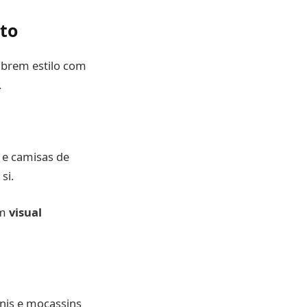
ito
librem estilo com
.
s e camisas de
si.
um
visual
ênis e mocassins