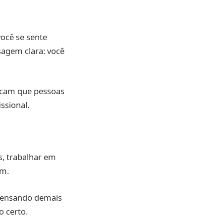
ocê se sente
sagem clara: você
icam que pessoas
ssional.
s, trabalhar em
em.
 pensando demais
o certo.