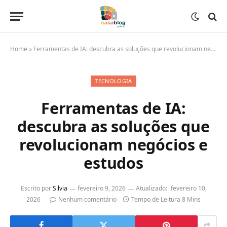
Home
»
Ferramentas de IA: descubra as soluções que revolucionam negócios e estudos
TECNOLOGIA
Ferramentas de IA:
descubra as soluções que
revolucionam negócios e
estudos
Escrito por
Silvia
fevereiro 9, 2026
Atualizado:
fevereiro 10,
2026
Nenhum comentário
Tempo de Leitura 8 Mins