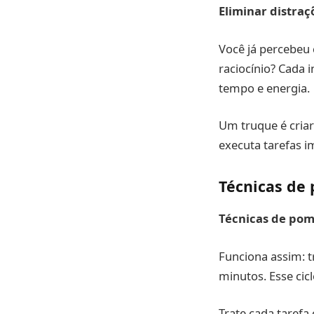
Eliminar distraç
Você já percebeu 
raciocínio? Cada 
tempo e energia.
Um truque é criar
executa tarefas i
Técnicas de
Técnicas de po
Funciona assim: t
minutos. Esse cic
Trate cada taref