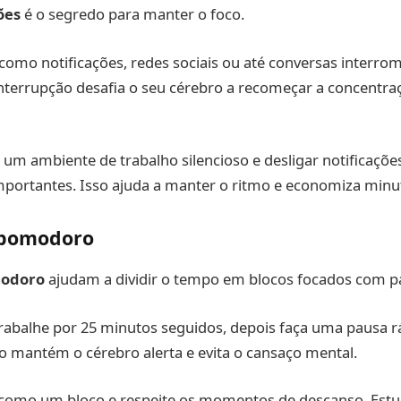
ões
é o segredo para manter o foco.
como notificações, redes sociais ou até conversas interr
interrupção desafia o seu cérebro a recomeçar a concentra
 um ambiente de trabalho silencioso e desligar notificaçõ
mportantes. Isso ajuda a manter o ritmo e economiza minu
 pomodoro
modoro
ajudam a dividir o tempo em blocos focados com p
rabalhe por 25 minutos seguidos, depois faça uma pausa r
lo mantém o cérebro alerta e evita o cansaço mental.
a como um bloco e respeite os momentos de descanso. Es