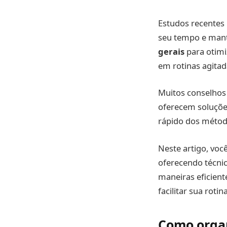
Estudos recentes
seu tempo e mant
gerais
para otimi
em rotinas agitad
Muitos conselhos 
oferecem soluções
rápido dos métod
Neste artigo, voc
oferecendo técni
maneiras eficien
facilitar sua rotina
Como organ