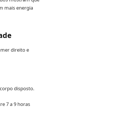
om mais energia
ade
mer direito e
corpo disposto.
re 7 a 9 horas