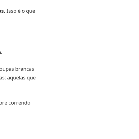
s.
Isso é o que
.
roupas brancas
as: aquelas que
mpre correndo