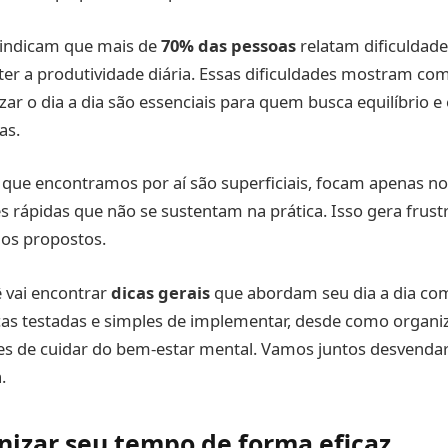
 indicam que mais de
70% das pessoas
relatam dificuldad
er a produtividade diária. Essas dificuldades mostram co
zar o dia a dia são essenciais para quem busca equilíbrio e
as.
que encontramos por aí são superficiais, focam apenas no
 rápidas que não se sustentam na prática. Isso gera frus
os propostos.
ê vai encontrar
dicas gerais
que abordam seu dia a dia co
cas testadas e simples de implementar, desde como organi
tes de cuidar do bem-estar mental. Vamos juntos desvenda
.
izar seu tempo de forma eficaz