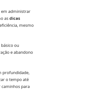
e em administrar
mo as
dicas
 eficiência, mesmo
 básico ou
tração e abandono
m profundidade,
zar o tempo até
r caminhos para