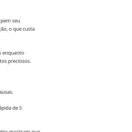
ompem seu
ção, o que custa
es enquanto
tos preciosos.
ausas.
ápida de 5
tudos mostram que