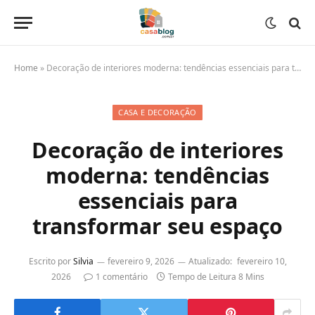
Home
»
Decoração de interiores moderna: tendências essenciais para transformar seu espaço
CASA E DECORAÇÃO
Decoração de interiores
moderna: tendências
essenciais para
transformar seu espaço
Escrito por
Silvia
fevereiro 9, 2026
Atualizado:
fevereiro 10,
2026
1 comentário
Tempo de Leitura 8 Mins