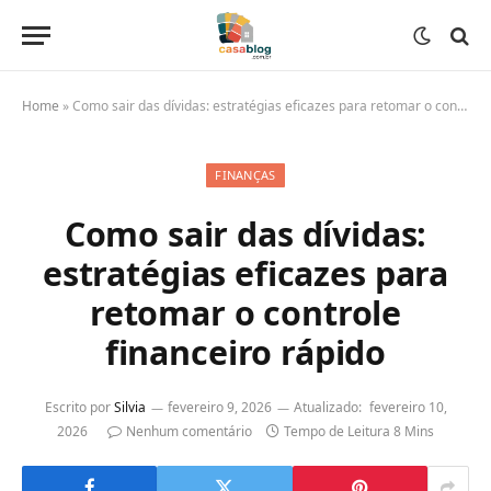
Home
»
Como sair das dívidas: estratégias eficazes para retomar o controle financeiro rápido
FINANÇAS
Como sair das dívidas:
estratégias eficazes para
retomar o controle
financeiro rápido
Escrito por
Silvia
fevereiro 9, 2026
Atualizado:
fevereiro 10,
2026
Nenhum comentário
Tempo de Leitura 8 Mins