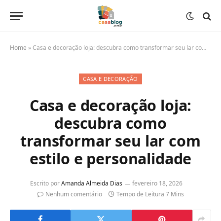
Home
»
Casa e decoração loja: descubra como transformar seu lar com estilo e personalidade
CASA E DECORAÇÃO
Casa e decoração loja:
descubra como
transformar seu lar com
estilo e personalidade
Escrito por
Amanda Almeida Dias
fevereiro 18, 2026
Nenhum comentário
Tempo de Leitura 7 Mins